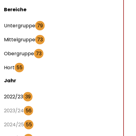
Bereiche
Untergruppe
79
Mittelgruppe
73
Obergruppe
73
Hort
55
Jahr
2022/23
39
2023/24
56
2024/25
55