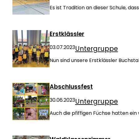
Es ist Tradition an dieser Schule, das
Erstklässler
03.07.2023
Untergruppe
Nun sind unsere Erstklässler Buchsta
Abschlussfest
30.06.2023
Untergruppe
Auch die pfiffigen Füchse hatten ei