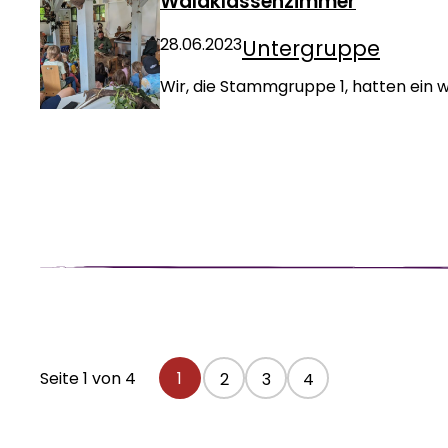
Waldklassenzimmer
28.06.2023
Untergruppe
Wir, die Stammgruppe 1, hatten ein
Seite 1 von 4
1
2
3
4